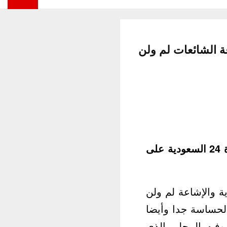
ة الشائعات لم ولن
علق الدكتور أنور مالك المحلل الجزائري ومقدم برنامج المراقب على قناة 24 السعودية على
ة والإشاعة لم ولن
لحساسة جدا وأيضا
وفيه المحلي الذي