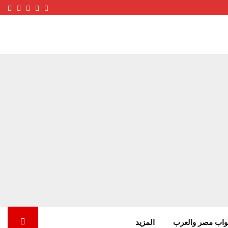
ube
terest
nstagram
Facebook
Twitter
واب مصر والعرب
المزيد