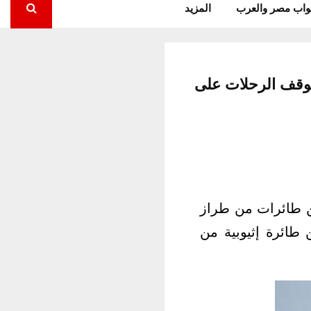
واب مصر والعرب
المزيد
رور بيونغ 737 ماكس وأمريكا توقف الرحلات على
ن طائرات من طراز
شخصا كانوا على متن طائرة إثيوبية من