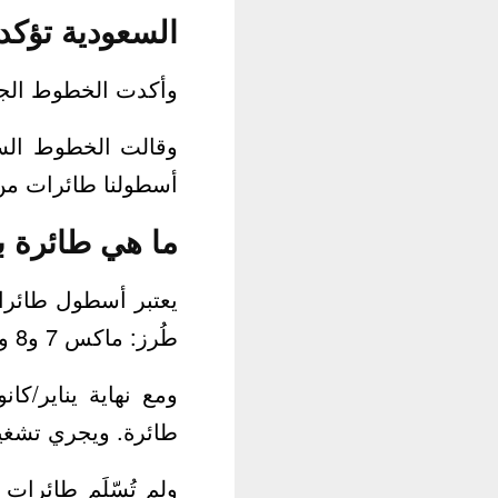
السعودية تؤكد ع
وأكدت الخطوط الجوية الس
وقالت الخطوط السع
أسطولنا طائرات من طر
ما هي طائرة بوينغ 37
طُرز: ماكس 7 و8 و9 و10.
طائرة. ويجري تشغي