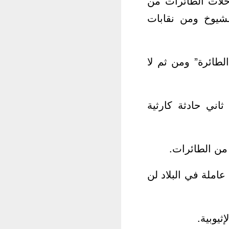
رحلات الطائرات من
جلس الشيوخ ومن نقابات
لطائرة” ومن ثم لا
يوم الأحد 10 مارس/آذار،في ثاني حادثة كارثية
من الطائرات.
املة في البلاد لن
ثيوبية.