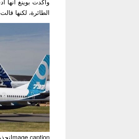
وأكدت بوينغ أنها أ
الطائرة، لكنها قالت
Image captionتحذيرات متزايدة بشأن طائرات بوينغ 737 ماكس