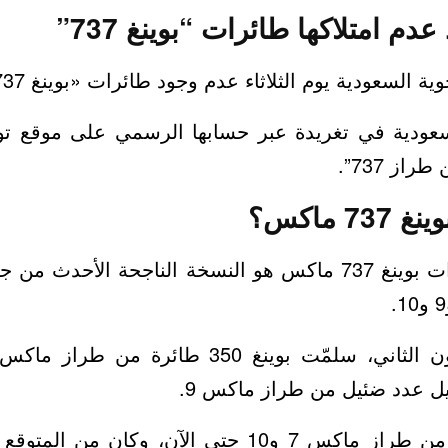
دم امتلاكها طائرات “بوينغ 737”
عودية يوم الثلاثاء عدم وجود طائرات «بوينغ 737» ضمن أسطولها.
ودية في تغريدة عبر حسابها الرسمي على موقع توي
از 737”.
7 ماكس؟
ل عدد ضئيل من طراز ماكس 9.
ولم تُسّلَم طائرات من طراز ماكس 7 و10 حتى الآن، وك