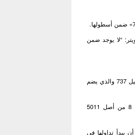
تر: “لا يوجد ضمن
يعتبر أسطول طائرات بوينغ 737 ماكس هو النسخة الناجحة الأحدث من جيل 737 والذي يضم
ومع نهاية يناير/كانون الثاني، سلمّت بوينغ 350 طائرة من طراز ماكس 8 من أصل 5011
ان من المتوقع أن يبدأ تداولها في