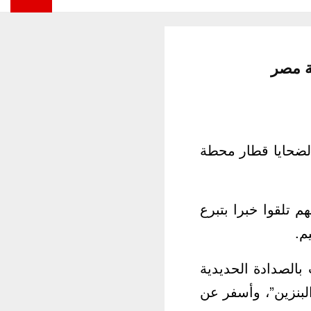
يدز بمبلغ مالي قيمته ١٠ ملايين جنيه لضحايا قطار محطة
 تلقوا خبرا بتبرع
الصدادة الحديدية
“تنك البنزين”، وأسفر عن