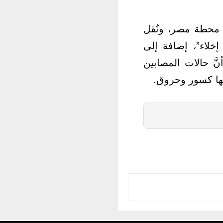
 وإصابة 43 آخرين في حريق محطة مصر، ونُقل
خلاء”، إضافة إلى
ّ حالات المصابين
ها كسور وحروق.