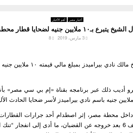
أخبار مصر
أهم الأخبار
رع بـ١٠ ملايين جنيه لضحايا قطار محطة مصر
3 مارس، 2019
8
تبرع تركي آل الشيخ مالك نادي بيرام
و أديب ذلك عبر برنامجه بقناة «إم بي سي مصر» بأنهم
خل محطة مصر، إثر اصطدام أحد جرارات القطارات ب
الموجودة على رصيف 6 بعد خروجه عن القضبان، ما أدى إلى انفجار 