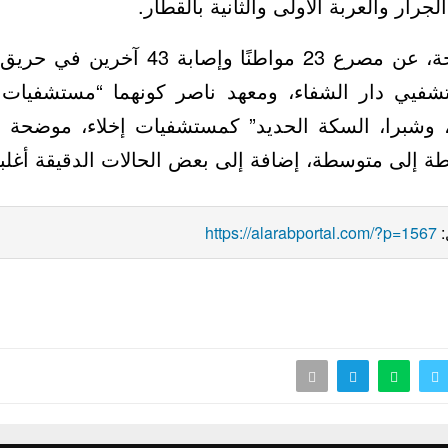
اشتعال النيران في الجرار والعربة الأو
إصابة 43 آخرين في حريق محطة مصر، ونُقل
شفيي دار الشفاء، ومعهد ناصر كونهما “مستشفيات 
، وشبرا، السكة الحديد” كمستشفيات إخلاء، موضحة أن
بسيطة إلى متوسطة، إضافة إلى بعض الحالات الدقيقة 
https://alarabportal.com/?p=1567
