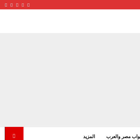
ube
terest
nstagram
Facebook
Twitter
واب مصر والعرب
المزيد