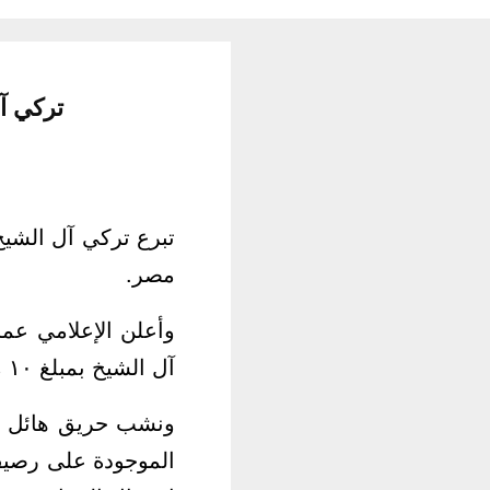
تركي آل الشيخ يتب
مصر.
وأعلن الإعلامي عمر
آل الشيخ بمبلغ ١٠ ملايين جنيه باسم نادي بيراميدز لأسر ضحايا الحادث الأليم.
ونشب حريق هائل دا