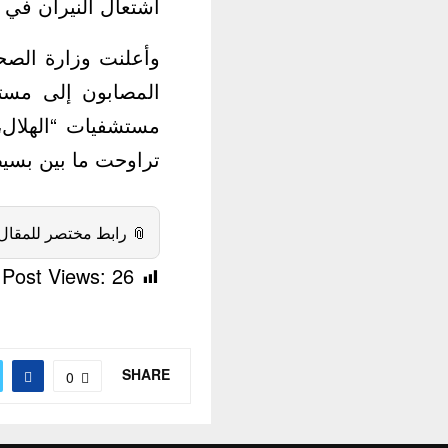
لى والثانية بالقطار.
إخلاء”، إضافة إلى
َّ حالات المصابين
أغلبها كسور وحروق.
 رابط مختصر للمقال:
Post Views:
26
SHARE
0