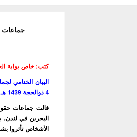
جماعات ح
كتب: خاص بوابة ال
البيان الختامي لجم
4 ذوالحجة 1439 هـ – 15 اغسطس 2018 م
قالت جماعات حقوق 
البحرين في لندن، 
الأشخاص تأثروا بشد