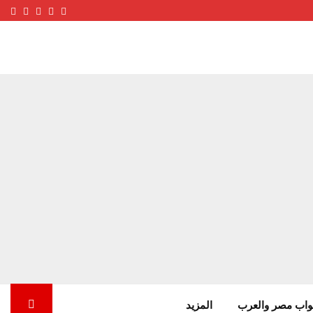
ube
terest
nstagram
Facebook
Twitter
واب مصر والعرب
المزيد