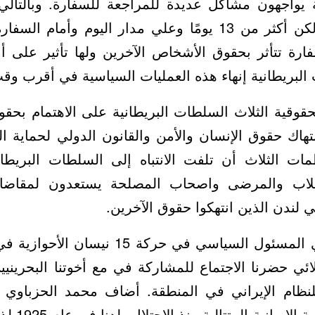
اجهون مشاكل عديدة للمراجعة للسفارة. وبالتالي، فإ
محدودًا للاعتصام ولكن أكثر من 13 يومًا وعلي مدار اليوم 
ارة تتأثر بحقوق الأشخاص الآخرين ولها تأثير على أ
لبريطانية إنهاء هذه العمليات السياسية في أقرب وق
وقية الثلاث السلطات البريطانية على الاهتمام بحقوق
تهاك حقوق الإنسان والأمن والقانون الدولي لحماية الم
ظمات الثلاث أن تلفت الانتباه إلى السلطات البريطا
لاب والمرضى واصحاب المصلحة يستعدون لمقاضاة
ي لندن الذين انتهكوا حقوق الآخرين.
قال محمد الحزباوي المسئول السياسي في حرك
ائي حضرنا الاجتماع للمشاركة في مع أخوتنا البحرينيي
للنظام الإيراني في المنطقة. أضاف محمد الحزباوي أ
نعاني علي يد