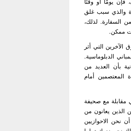
ن يومًا أو وقتًا
وأمام السفارة والذي سبب غلق
من السفارة. لذلك،
ت ممكن.
 الآخرين التي أثر
باني الدبلوماسية.
نية بأن العديد من
 المعتصمين أمام
ة 15 نيسان الأحوازية في مقابلة مع صحيفة
ن الذين يعانون من
ن نحن الاحوازيين
 الانظمة الايرانية المتتالية منذ الاحتلال بلدنا في عام 1925 لذلك نحن ندرك تماما