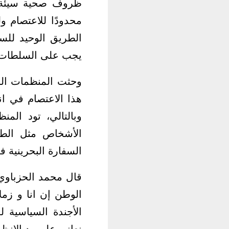
ظروف صحية سيئة يو
الطريق الوحيد للسف
يجب على السلطات ا
وحثت المنظمات الحق
هذا الاعتصام في ان
وبالتالي، تود المن
الأشخاص مثل الط
السفارة البحرينية ف
الوطن إن انا و زمل
الأجندة السياسية 