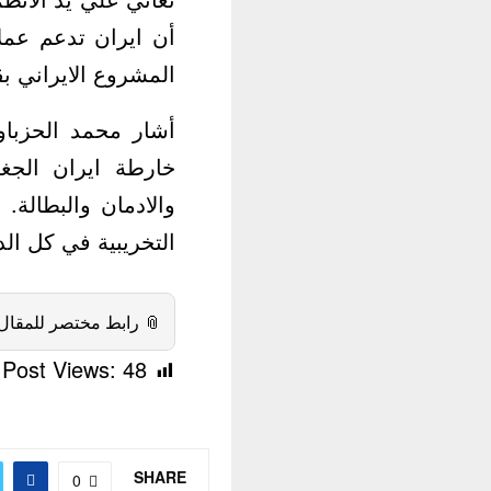
ين استطاعوا يهزموا
ايراني بقوة ودراكة.
هادة ضد الشعوب في
ن والفقر والتجويع
ذ الاجندة الايرانية
كة البحرين الشقيقة.
 رابط مختصر للمقال:
Post Views:
48
SHARE
0