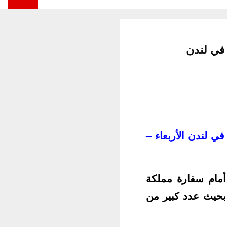
في لندن
 في لندن
الأربعاء –
أمام سفارة مملكة
بحيث عدد كبير من