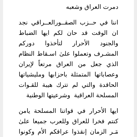
دمرت العراق وشعبه
اننا في حــزب الصقــورالعــراقي نجد
ان الوقت قد حان لكم ايها الضباط
والجنود الأحرار لتأخذوا دوركم
المشـرف وتعملوا علىٰ اسـقاط النظام
الذي جعل من العراق مرتعاً لإيران
وعصاباتها المتمثلة باحزابها ومليشياتها
الحاقدة والتي لم تترك هيبة للقـوات
المسلحة العراقية وشرعيتها الوطنية
ايها الأحرار في قواتنا المسلحة يامن
كنتم فخرا للعراق وللعرب جميعا علىٰ
مَـر الزمان إنقذوا عراقكم الأم وكونوا