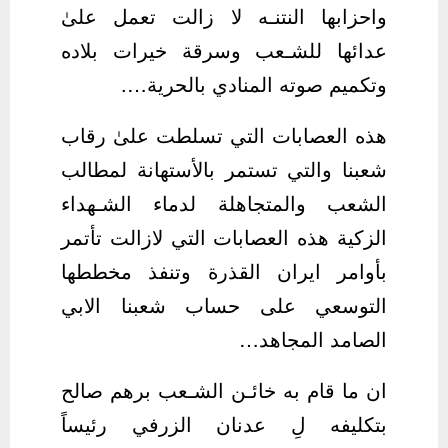
واحزابها النتنـه لا زالت تعمل علىٰ
عدائها للشـعب وسرقة خيرات بلاده
وتكميم صوته المنادي بالحرية….
هذه العصابات التي تسلطت علىٰ رقاب
شعبنا والتي تستمر بالأستهانة لمطالب
الشعب والمتجاهلة لدماء الشـهداء
الزكية هذه العصابات التي لازالت تأتمر
بأوامر ايران القذرة وتنفذ مخططها
التوسعي على حساب شعبنا الابي
الصامد المجاهد…
ان ما قام به خائـن الشـعب برهم صالح
بتكليفه لِ عدنان الزرفي رئيساً