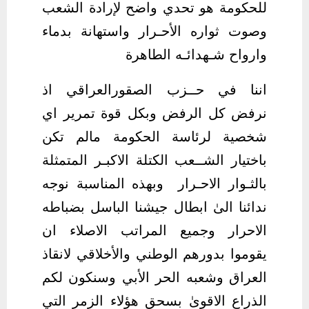
للحكومة هو تحدي واضح لإرادة الشعب
وصوت ثواره الأحـرار واستهانة بدماء
وارواح شـهدائـه الطاهرة
اننا في حــزب الصقورالعراقي اذ
نرفض كل الرفض وبكل قوة تمرير اي
شخصية لرئاسة الحكومة مالم تكن
باختيار الشــعب الكتلة الاكبـر المتمثلة
بالثـوار الاحـرار وبهذه المناسبة نوجه
ندائنا الىٰ ابطال جيشنا الباسل بضباطه
الاحرار وجميع المراتب الاصلاء ان
يقوموا بدورهم الوطني والأخلاقي لانقاذ
العراق وشعبه الحر الأبي وسنكون لكم
الذراع الاقوىٰ بسحق هؤلاء الزمر التي