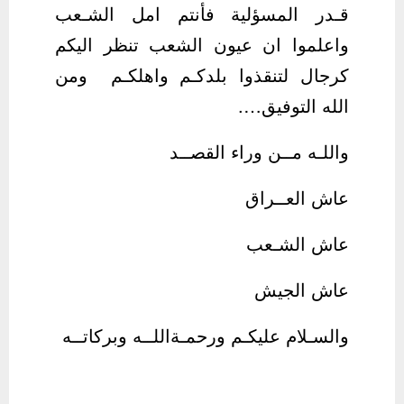
قـدر المسؤلية فأنتم امل الشـعب
واعلموا ان عيون الشعب تنظر اليكم
كرجال لتنقذوا بلدكـم واهلكـم ومن
الله التوفيق….
واللـه مــن وراء القصــد
عاش العــراق
عاش الشـعب
عاش الجيش
والسـلام عليكـم ورحمـةاللــه وبركاتــه