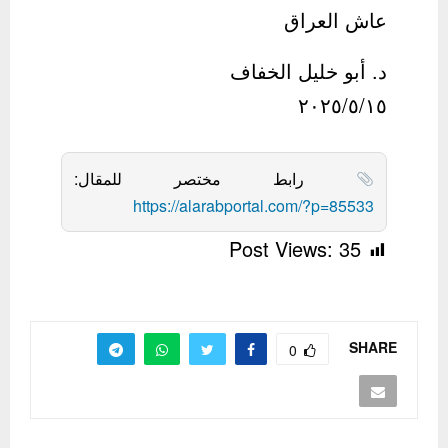
عاش العراق
د. أبو خليل الخفاف
٢٠٢٥/٥/١٥
رابط مختصر للمقال:
https://alarabportal.com/?p=85533
Post Views:
35
SHARE
0