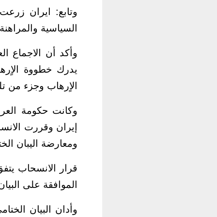
وتابع: ايران زرعت
السياسية والمراهنة
وأكد أن الاجماع الع
يدرك خطووة الاٍره
الاٍرهاب وجزء من ت
وكانت حكومة العرا
إيران وقررت الانسح
ومعارضة اليبان الخت
قرار الانسحاب يتفق
الموافقة على البيا
وأدان البيان الختام