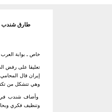
طارق شندب عن
خاص ـ بوابة العرب ا
تعليقا على رفض الح
إيران قال المحامي ا
وهي تتشكل من تكتلا
وأضاف شندب في تصر
وتنظيف فكري وبحاج