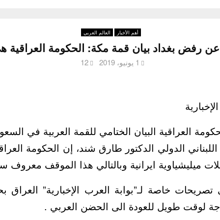
أهم الأخبار
العالم العربي
 رفض بغداد بيان قمة مكة: الحكومة العراقية هي 
1 يونيو، 2019
12
لإخبارية
كومة العراقية البيان الختامي للقمة العربية في السعو
للبناني الدولي الدكتور طارق شند، إن الحكومة العراق
ت ميليشياوية ايرانية وبالتالي هذا الموقف معروف سل
يحات خاصة لـ”بوابة العرب الإخبارية” العراق بح
ة لوقت طويل للعودة الى الحضن العربي .