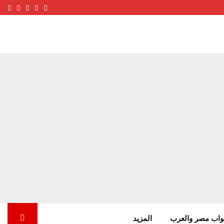
ube
terest
nstagram
Facebook
Twitter
واب مصر والعرب
المزيد