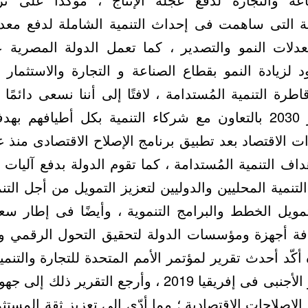
بية التى ساهمت فى إحداث التنمية الشاملة لدفع مع
معدلات النمو والتصدير ، كما تعمل الدولة المصرية
 لزيادة النمو بقطاع الصناعة و التجارة والاستثما
اطرة التنمية المُستدامة ، لافتًا إلى أننا نسعى دائمًا
وتحديث رؤية مصر 2030 بالتعاون مع شركاء التنمية بكل أطيافه
اف التنمية المُستدامة ، كما تقوم الدولة بدفع آليات
تنمية المحليين والدوليين لتعزيز التمويل من أجل التن
ويل الخطط والبرامج التنموية ، وأيضًا فى إطار سعي
افة أجهزة ومؤسسات الدولة لتحقيق التحول الرقمي وب
ه أكّد أحدث تقرير لمؤتمر الأمم المتحدة للتجارة والتنمي
أكبر متلقٍ للاستثمار الأجنبى فى إفريقيا 2019 ، وأرجع ا
الإصلاحات الاقتصادية ؛ مما أدّى إلى تعزيز ثقة المستثم