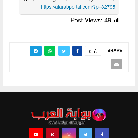
https://alarabportal.com/?p=32795
Post Views:
49
SHARE
0