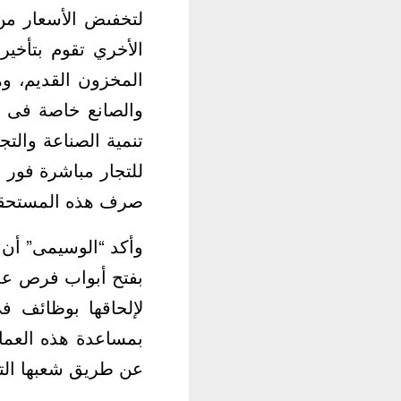
لتخفىض الأسعار من
الأخري تقوم بتأخي
المخزون القديم، وه
والصانع خاصة فى ظ
تنمية الصناعة والت
للتجار مباشرة فور 
صرف هذه المستحقا
وأكد “الوسيمى” أن 
بفتح أبواب فرص عمل
لإلحاقها بوظائف ف
بمساعدة هذه العمال
عن طريق شعبها التج