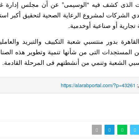
قت الذى كشف فيه “الوسيمى” عن أن مجلس إدارة غ
 لدي الشركات لمشروع الرعاية الصحية لتحقيق أكبر است
هم أساس أى عملية تجارية 
لقاهرة بدور منتسبي شعبة التكييف والتبريد والعامل
عن المستجدات التى من شأنها تنمية وتطوير هذه الصناع
ومقترحات تفيد منتسبي الشعبة وتنمي من أنشطتهم ف
https://alarabportal.com/?p=43261
