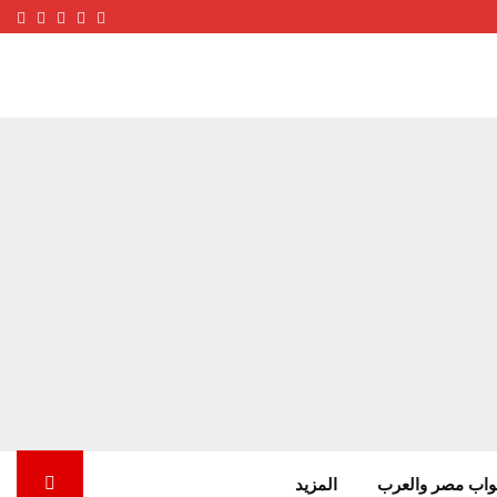
ube
terest
nstagram
Facebook
Twitter
واب مصر والعرب
المزيد