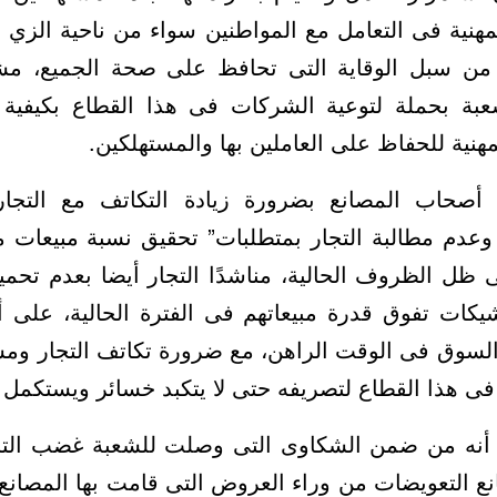
مهنية فى التعامل مع المواطنين سواء من ناحية الز
 من سبل الوقاية التى تحافظ على صحة الجميع، مشير
عبة بحملة لتوعية الشركات فى هذا القطاع بكيفية 
هنية للحفاظ على العاملين بها والمستهلكين.
أصحاب المصانع بضرورة زيادة التكاتف مع التج
 ، وعدم مطالبة التجار بمتطلبات” تحقيق نسبة مبيعات 
ظل الظروف الحالية، مناشدًا التجار أيضا بعدم تحم
شيكات تفوق قدرة مبيعاتهم فى الفترة الحالية، على أ
لسوق فى الوقت الراهن، مع ضرورة تكاتف التجار ومس
ى هذا القطاع لتصريفه حتى لا يتكبد خسائر ويستكمل 
” أنه من ضمن الشكاوى التى وصلت للشعبة غضب ال
التعويضات من وراء العروض التى قامت بها المصانع 