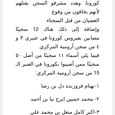
كورونا، وهدد مشرفو السجن بقتلهم
لأنهم يخافون من وقوع
العصيان من قبل السجناء.
وإضافة إلى ذلك هناك 12 سجينًا
مصابين بفيروس كورونا في عنبري ٣ و
٤ من سجن أرومية المركزي.
فيما يلي أسماء ١١ سجينًا من أصل ٥٠
سجينًا ممن أصيبوا بكورونا في العنبر الـ
15 من سجن أرومية المركزي:
۱-بهنام فروزنده دل بن رضا
۲- محمد حسین ایرج‌ نیا بن أحمد
۳-اكبر كامل‌ منغل بن محمد علي