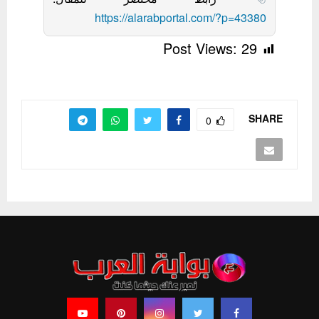
https://alarabportal.com/?p=43380
Post Views:
29
SHARE
0