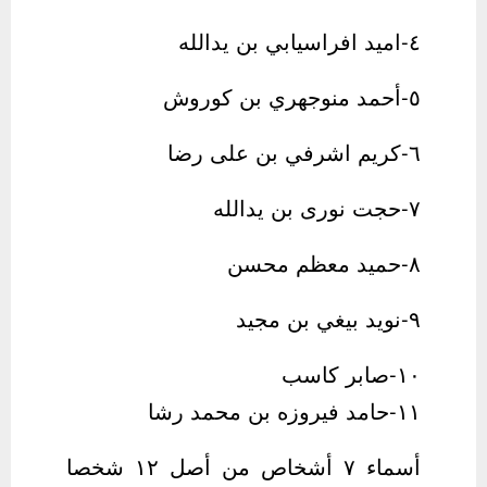
٤-امید افراسیابي بن یدالله
٥-أحمد منوجهري بن كوروش
٦-كریم اشرفي بن علی رضا
۷-حجت نوری بن یدالله
۸-حمید معظم محسن
۹-نوید بيغي بن مجید
۱۰-صابر كاسب
۱۱-حامد فیروزه بن محمد رشا
أسماء ٧ أشخاص من أصل ١٢ شخصا