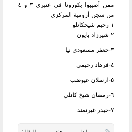
ممن أصيبوا بكورونا في عنبري ٣ و ٤
من سجن أرومية المركزي
۱-رحیم شیخكانلو
۲-شیرزاد بايون
۳-جعفر مسعودي نیا
٤-فرهاد رحیمي
٥-ارسلان عیوضب
٦-رمضان شیخ كانلي
۷-حیدر غیرتمند
رابط مختصر للمقال: