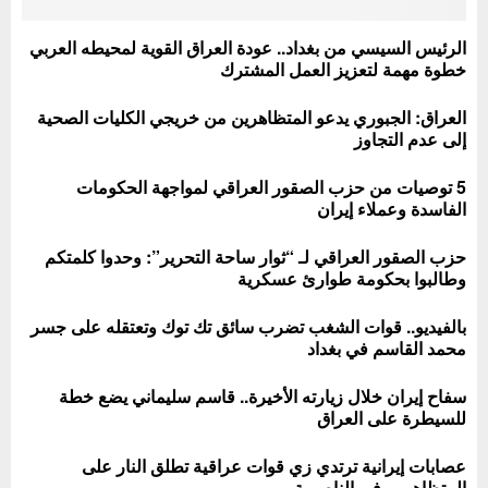
الرئيس السيسي من بغداد.. عودة العراق القوية لمحيطه العربي
خطوة مهمة لتعزيز العمل المشترك
العراق: الجبوري يدعو المتظاهرين من خريجي الكليات الصحية
إلى عدم التجاوز
5 توصيات من حزب الصقور العراقي لمواجهة الحكومات
الفاسدة وعملاء إيران
حزب الصقور العراقي لـ “ثوار ساحة التحرير”: وحدوا كلمتكم
وطالبوا بحكومة طوارئ عسكرية
بالفيديو.. قوات الشغب تضرب سائق تك توك وتعتقله على جسر
محمد القاسم في بغداد
سفاح إيران خلال زيارته الأخيرة.. قاسم سليماني يضع خطة
للسيطرة على العراق
عصابات إيرانية ترتدي زي قوات عراقية تطلق النار على
المتظاهرين في الناصرية