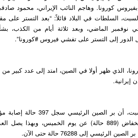
بفيروس كورونا. وهاجم النائب الإيراني، محمود صادق
سبت، السلطات في البلاد قائلاً: “بعد التستر على مق
ي نوفمبر الماضي، وبعد ثلاثة أيام من الكذب، بش
صل الدور إلى التستر على تفشي فيروس #كورونا”.
نا، الذي ظهر أولا في الصين، امتد إلى عدد كبير من ال
 إيرانية.
وأعلنت الصين، السبت، أن بر الصين ال
يوم الجمعة، في انخفاض (889 حالة) عن يوم الخميس، وبهذا 
 الرئيسي إلى 76288 حالة حتى الآن.