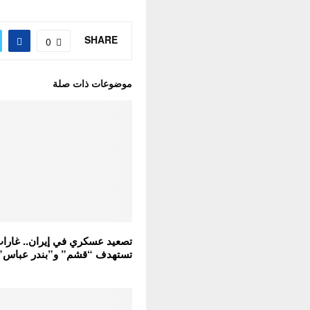
SHARE
0
موضوعات ذات صلة
تصعيد عسكري في إيران.. غارات
تستهدف “قشم” و”بندر عباس”