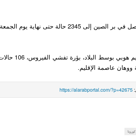
أما عدد الوفيات فوصل في بر الصين إلى
ات وفاة جديدة، توفي
https://alarabportal.com/?p=42675

كورونا