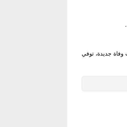
وبي بوسط البلاد، بؤرة تفشي الفيروس، 106 حالات وفاة جديدة، توفي