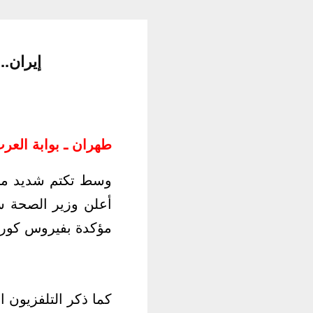
إيران.. كو
طهران ـ بوابة العرب
وسط تكتم شديد من 
مؤكدة بفيروس كورونا من بين ن
كما ذكر التلفزيون ا