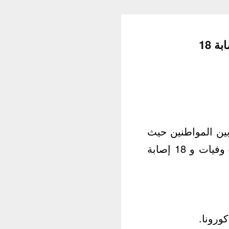
ين المواطنين حيث
أعلن وزير الصحة سيد حسن كازي زاده هاشمي، اليوم السبت، تسجيل 4 وفيات و 18 إصابة
ورونا.