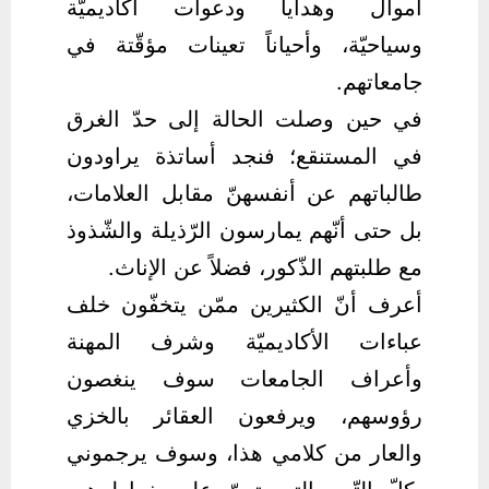
أموال وهدايا ودعوات أكاديميّة
وسياحيّة، وأحياناً تعينات مؤقّتة في
جامعاتهم.
في حين وصلت الحالة إلى حدّ الغرق
في المستنقع؛ فنجد أساتذة يراودون
طالباتهم عن أنفسهنّ مقابل العلامات،
بل حتى أنّهم يمارسون الرّذيلة والشّذوذ
مع طلبتهم الذّكور، فضلاً عن الإناث.
أعرف أنّ الكثيرين ممّن يتخفّون خلف
عباءات الأكاديميّة وشرف المهنة
وأعراف الجامعات سوف ينغصون
رؤوسهم، ويرفعون العقائر بالخزي
والعار من كلامي هذا، وسوف يرجموني
بكلّ التّهم التي تعنّ على خواطرهم،