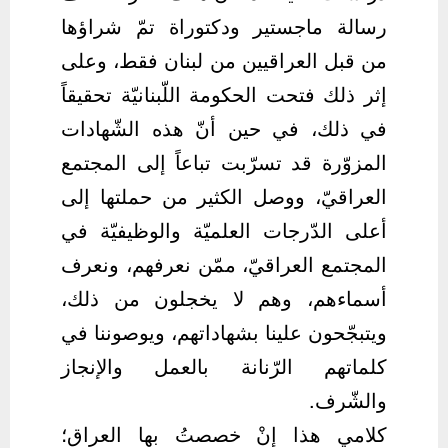
رسالة ماجستير ودكتوراة تمّ شراؤها
من قبل العراقيين من لبنان فقط، وعلى
إثر ذلك فتحت الحكومة اللّبنانيّة تحقيقاً
في ذلك، في حين أنّ هذه الشّهادات
المزوّرة قد تسرّبت تباعاً إلى المجتمع
العراقيّ، ووصل الكثير من حملتها إلى
أعلى الدّرجات العلميّة والوظيفيّة في
المجتمع العراقيّ، ممّن نعرفهم، ونعرف
أسماءهم، وهم لا يخجلون من ذلك،
ويتبجّحون علينا بشهاداتهم، ويوصوننا في
كلماتهم الرّنانة بالعمل والإنجاز
والشّرف.
كلامي هذا إنْ خصصتُ بها العراق؛