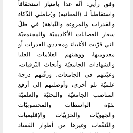
وفق رأيي: أنّه غدا بامتياز استحقاقاً
واستقاطباً لـ (المعاتيه) و(خاملي الذّكاء
والقدرات والمروءة والنّباهة) في ظلّ
سعار العصابات الأكاديميّة والمجتمعيّة
التي قرّبت الأغبياء ومحددي القدرات أو
معدوميها، ووهبتهم العلامات العليا
والشهادات الجامعيّة وأبحاث التّرقيات،
وعيّنتهم في الجامعات، ورقّتهم درجة
علميّة تلو أخرى، وأوصلتهم إلى أرفع
المناصب الجامعيّة والبحثيّة والعلميّة
بقوّة الواسطات والمحسوبيّات
والجهويّات والحزبيّات والإقليميات
والتّنفّعات وغيرها من أطوار الفساد