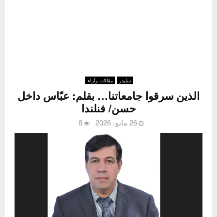
سليدر
مقالات وآراء
الذين سرقوا جامعاتنا… بقلم: عبّاس داخل
حسن/ فنلندا
26 مايو، 2026
8