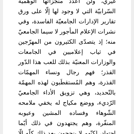
غيري، ولن أعدّد منجزاتها الوهميّة
السّرابيّة التي لا وجود لها إلّا على ورق
تقارير الإدارات الجامعيّة الفاسدة، وفي
نشرات الإعلام المأجور لا سيما الجامعيّ
منه؛ إذ يتصدّى الكثيرون من المهرّجين
في ثياب إعلاميين في الجامعات
والوزارات المعنيّة بذلك للعب هذا الدّور
القذر؛ فهم رجال ونساء المهمّات
القذرة، وهم المُستقطَبون لهذه المهمّة
بالتّحديد، وهي تزويق الأداء الجامعيّ
الرّديء، ووضع مكياج له يخفي ملامحه
الشّوهاء وفساده المشين وعيوبه
المنفّرة، وهم يجتهدون في ذلك أيّما
اجتهاد، لكنّهم لا ينجحون بعد ذلك كلّه إلّا