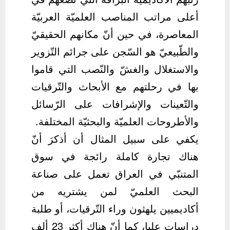
أعلى مراتب المناصب العلميّة العربيّة
المعاصرة، في حين أنّ مكانهم الحقيقيّ
والطّبيعيّ هو السّجن على جرائم التّزوير
والاستغلال والغشّ والنّصب التي قاموا
بها في رحلتهم مع الأبحاث والتّرقيات
والتّعينات والإشرافات على الرّسائل
والأطروحات العلميّة والبحثيّة المختلفة.
يكفي على سبيل المثال أن أذكرَ أنّ
هناك تجارة كاملة رائجة في سوق
المتنبّي في العراق تعمل على صناعة
البحث العلميّ لمن يشتريه من
أكاديميين يلهثون وراء التّرقيات، أو طلبة
دراسات عليا، كما أنّ هناك أكثر 23 ألف