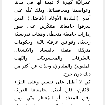
عمرانيّة كبيرة لا قيمة لها في مدننا
وعواصمنا ومحافظاتنا، وذلك كلّه على
أيدي (السّادة الأوغاد الأفاضل!) الذين
سرقوا جامعاتنا متنكّرين على صور
إدارات جامعيّة منحطّة، وهيئات تدريسيّة
رجعيّة، وقوانين عرفيّة باليّة، وحكومات
مترهّلة مثقلة بالفساد والانشغال
بالسّرقات والمحسوبيّات والنّهب
المليونيّ والملياريّ، وحدّث عن أكثر من
ذلك دون حرج.
كي لا أطيل على نفسي وعلى القرّاء
الأكارم، فلن أطبّل لجامعاتنا العربيّة
وفق المعتاد، أو المُنتظر منّي ومن