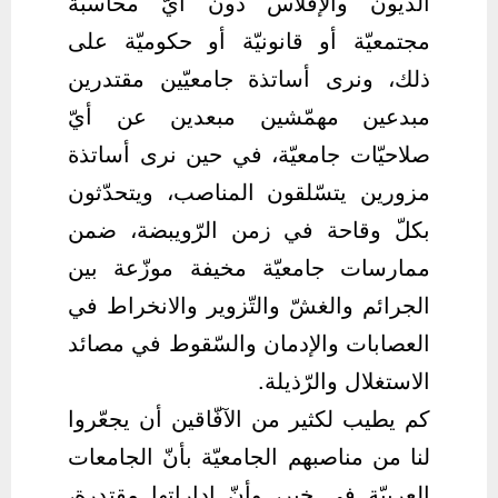
الدّيون والإفلاس دون أيّ محاسبة
مجتمعيّة أو قانونيّة أو حكوميّة على
ذلك، ونرى أساتذة جامعيّين مقتدرين
مبدعين مهمّشين مبعدين عن أيّ
صلاحيّات جامعيّة، في حين نرى أساتذة
مزورين يتسّلقون المناصب، ويتحدّثون
بكلّ وقاحة في زمن الرّويبضة، ضمن
ممارسات جامعيّة مخيفة موزّعة بين
الجرائم والغشّ والتّزوير والانخراط في
العصابات والإدمان والسّقوط في مصائد
الاستغلال والرّذيلة.
كم يطيب لكثير من الآفّاقين أن يجعّروا
لنا من مناصبهم الجامعيّة بأنّ الجامعات
العربيّة في خير، وأنّ إداراتها مقتدرة،