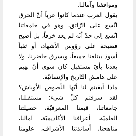
ومواقفنا وآمالنا.
يقول العرب عندما كانوا عرباً أنّ الخرق
اتّسع على الرّاتق، وهو في جامعاتنا
اتّسع إلى حدّ أنّه لم يعد خرقاً، بل أصبح
فضيحة على رؤوس الأشهاد، أو ثقباً
أسودَ يبتلعنا جميعاً، ويسرق حاضرنا، ولا
يعدنا بأيّ مستقبل كان سوى أنّ نهيم
على هامش التّاريخ والإنسانيّة.
ماذا أبقيتم لنا أيّها اللّصوص الأوباش؟
لقد سرقتم كلّ شيء: مستقبلنا،
جامعاتنا، قيمنا المعرفيّة، حصيلتنا
العلميّة، أعرافنا الأكاديميّة، آمالنا،
مناهجنا، أساتذتنا الأشراف، علومنا