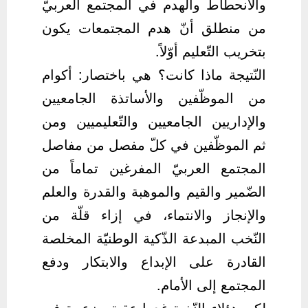
والانحطاط والهدم في المجتمع العربيّ
من منطلق أنّ هدم المجتمعات يكون
بتخريب التّعليم أوّلاً.
النّتيجة ماذا كانت؟ هي باختصار: أكوام
من الموظّفين والأساتذة الجامعيين
والإداريين الجامعيين والتّعليميين ومن
ثم الموظّفين في كلّ مفصل من مفاصل
المجتمع العربيّ المفرغين تماماً من
الضّمير والقيم والموهبة والقدرة والعلم
والإنجاز والانتماء، في إزاء قلّة من
النّخب المبدعة الذّكية الوطنيّة المخلصة
القادرة على الإبداع والابتكار ودفع
المجتمع إلى الأمام.
لكن هؤلاء النّخبة غدوا عقبة مزعجة في