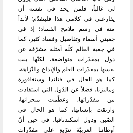
لي غالباً، فلمن يجد في نفسه أن
يقارعني في كلامي هذا فليتقدّم؛ لأبدأ
منه في رسم ملامح الفساد؛ إذ في
جعبتي أسماء وتفاصيل وفساد كثير، كما
في جعبة العالم كلّه أمثلة مشرّفة عن
دول بمقدّرات متواضعة، لكنّها بنت
نفسها بمقدّرات العلم والإبداع والنّزاهة،
كما هو الحال في فنلندا وسنغافورة
وماليزيا، فضلاً عن الدّول التي استفادت
من مقدّراتها، وعظّمت منجزاتها،
وارتقت بإنسانها، كما هو الحال في
الصّين ودول اسكندنافيا، في حين أنّ
أوطاننا العربيّة تترّبع على مقدّرات