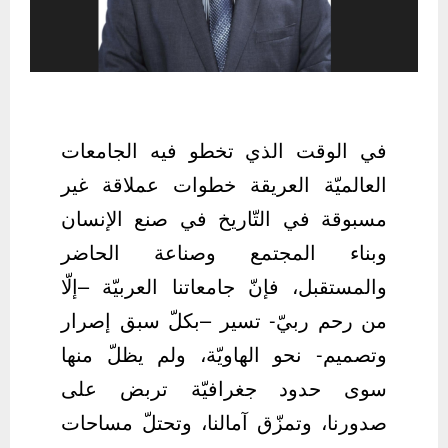
في الوقت الذي تخطو فيه الجامعات
العالميّة العريقة خطوات عملاقة غير
مسبوقة في التّاريخ في صنع الإنسان
وبناء المجتمع وصناعة الحاضر
والمستقبل، فإنّ جامعاتنا العربيّة –إلّا
من رحم ربيّ- تسير –بكلّ سبق إصرار
وتصميم- نحو الهاويّة، ولم يظلّ منها
سوى حدود جغرافيّة تربض على
صدورنا، وتمزّق آمالنا، وتحتلّ مساحات