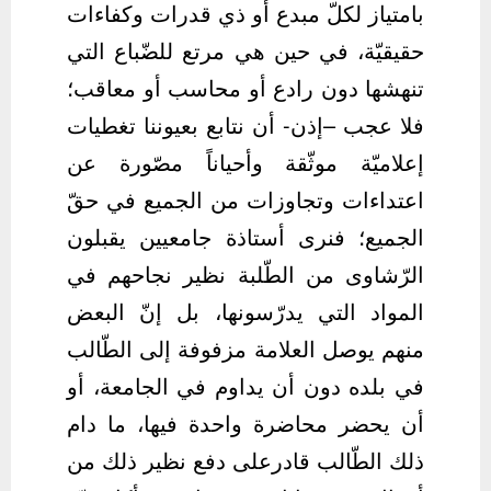
بامتياز لكلّ مبدع أو ذي قدرات وكفاءات
حقيقيّة، في حين هي مرتع للضّباع التي
تنهشها دون رادع أو محاسب أو معاقب؛
فلا عجب –إذن- أن نتابع بعيوننا تغطيات
إعلاميّة موثّقة وأحياناً مصّورة عن
اعتداءات وتجاوزات من الجميع في حقّ
الجميع؛ فنرى أستاذة جامعيين يقبلون
الرّشاوى من الطّلبة نظير نجاحهم في
المواد التي يدرّسونها، بل إنّ البعض
منهم يوصل العلامة مزفوفة إلى الطّالب
في بلده دون أن يداوم في الجامعة، أو
أن يحضر محاضرة واحدة فيها، ما دام
ذلك الطّالب قادرعلى دفع نظير ذلك من