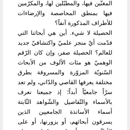
المغنّين فيها، والمطبّلين لها، والمكرّمين
فيها بمنطق المحاصصة والإرضاءات
للأطراف المذكورة آنفاً؟
الحصيلة لا شيء. أين هي أبحاثنا التي
قدّمت أيّ منجز علميّ واكتشافيّ جديد
للعالم؟ الحصيلة صفر، وإن كان الرّقم
الوهميّ هو مئات الألوف من الأبحاث
السّنويّة المزوّرة والمسروقة بطرق
مختلفة يعرفها القاصي والدّاني، ولم تعد
سرّاً جامعيّاً أبداً؛ إذ جميعنا نعرف
بالأسماء والتّفاصيل والشّواهد الثّابتة
أسماء الأساتذة الجامعيين الذين
يسرقون أبحاثهم، أو يزورنها، أو على