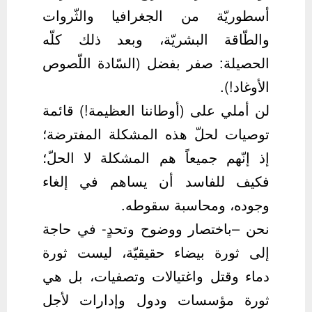
أسطوريّة من الجغرافيا والثّروات
والطّاقة البشريّة، وبعد ذلك كلّه
الحصيلة: صفر بفضل (السّادة اللّصوص
الأوغاد!).
لن أملي على (أوطاننا العظيمة!) قائمة
توصيات لحلّ هذه المشكلة المفترضة؛
إذ إنّهم جميعاً هم المشكلة لا الحلّ؛
فكيف للفاسد أن يساهم في إلغاء
وجوده، ومحاسبة سقوطه.
نحن –باختصار ووضوح وتحدٍ- في حاجة
إلى ثورة بيضاء حقيقيّة، ليست ثورة
دماء وقتل واغتيالات وتصفيات، بل هي
ثورة مؤسسات ودول وإدارات لأجل