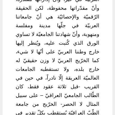
وأنّ مقدّراتها محفوظة، لكن الحقيقة
الرّقميّة والإحصائيّة هي أنّ جامعاتنا
العربيّة في جلّها مدينة ومفلسة
ومنهوبة، وأنّ شهادتنا الجامعيّة لا تساوي
الورق الذي كُتبت عليه، ويُنظر إليها
خارج وطننا العربيّ على أنّها لا شيء،
كما الخرّيج العربيّ لا وزن حقيقيّ له
خارج بلده، ولا تستقطبه الجامعات
العالميّة العريقة إلّا نادراً، في حين في
القريب -قبل ثلاثة عقود فقط، كان
الطّالب الجامعيّ العراقيّ – على سبيل
المثال لا الحصر- الخرّيج من جامعة
الطّبّ العراقيّة يُستقطب بكلّ تقدير في