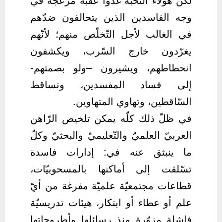
وجه الفاسدين الذين يتحالفون ضدّهم
في الغالب لأجل التّخلّص منهم؛ لأنّهم
يغرّدون خارج السّرب، ويكشفون
انحطاطهم، ويشيرون –ولو بصمتهم-
إلى فساد المفسدين، وتساقط
السّاقطين، وتهاوي المتهاوين.
في ظلّ ذلك كلّه يمكن تلخيص الرّاهن
العربيّ العلميّ والتّعليميّ والبحثيّ وكلّ
ما ينبثق عنه في: إدارات فاسدة
تسّلقت إلى أماكنها بالمسحوبيّات،
قطاعات مجتمعيّة علميّة مفرغة من أيّ
علم أو عطاء أو ابتكار، هيئات تدريسيّة
فاشلة مزوّرة منذ رسائلها وأطروحاتها