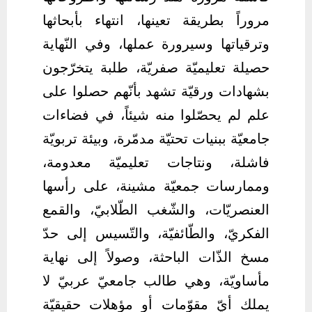
مروراً بطريقة تعينها، انتهاء بأبحاثها
وترقياتها وسيرورة عملها، وفي النّهاية
حصيلة تعليميّة صفريّة، طلبة يتخرّجون
بشهادات ورقيّة تشهد بأنّهم حصلوا على
علم لم يحصّلوا منه شيئاً، في فضاءات
جامعيّة ببنيات تحتيّة مدمّرة، وبيئة تربويّة
فاشلة، ونتاجات تعليميّة معدومة،
وممارسات جمعيّة مشينة، على رأسها
العنصريّات، والشّغب الطّلابيّ، والقمع
الفكريّ، والطّائفيّة، والتّسيس إلى حدّ
مسخ الذّات الباحثة، وصولاً إلى نهاية
مأساويّة، وهي طالب جامعيّ عربيّ لا
يملك أيّ مقوّمات أو مؤهلات حقيقيّة