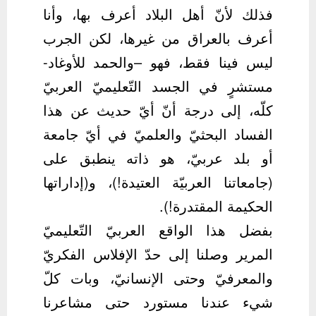
فذلك لأنّ أهل البلاد أعرف بها، وأنا
أعرف بالعراق من غيرها، لكن الجرب
ليس فينا فقط، فهو –والحمد للأوغاد-
مستشرٍ في الجسد التّعليميّ العربيّ
كلّه، إلى درجة أنّ أيّ حديث عن هذا
الفساد البحثيّ والعلميّ في أيّ جامعة
أو بلد عربيّ، هو ذاته ينطبق على
(جامعاتنا العربيّة العتيدة!)، و(إداراتها
الحكيمة المقتدرة!).
بفضل هذا الواقع العربيّ التّعليميّ
المرير وصلنا إلى حدّ الإفلاس الفكريّ
والمعرفيّ وحتى الإنسانيّ، وبات كلّ
شيء عندنا مستورد حتى مشاعرنا