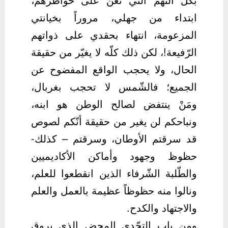
ابتداء من جهلي، مروراً بخيانتي
المزعومة، انتهاء بحقدي على ذواتهم
الرّفيعة!، لكن ذلك كلّه لا يغيّر من حقيقة
الحال، ولا يحجب الواقع المفضوح عن
الجميع؛ فالشّمس لا تحجب بغربال،
ومَنْ ينتفض لصالح الوطن هو ابنه،
ونباحكم لن يغير من حقيقة أنّكم لصوص
قد سرقتم الأوطان، وسرقتم – كذلك-
حظوظ وجهود وأماكن الأكاديميين
والطّلبة الشّرفاء الذين انقطعوا للعلم،
ونالوا منه حظوظاً عظيمة بالعمل والعلم
والاجتهاد والكدح.
ومن باب التحّدي المحض الذي يروق