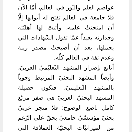
عواصم العلم والنّور في العالم، أمّا الآن
فلا جامعة في العالم تفتح له أبوابها إلّا
أن امتحنتْ علمه، وأثبتَ لها أهليّته
وجدارته بعيداً عمّا تقول الشّهادات التي
يحملها، بعد أن أصبحتْ مصدر ريبة
وعدم ثقة في العالم كلّه.
أتابع بإصرار المشهد التّعليّميّ العربيّ،
وأيضاً المشهد البحثيّ المرتبط وجوباً
بالمشهد التّعليميّ، فتكون حصيلة
المشهد البحثيّ العربيّ هي صفر مربّع
كامل ناصع الوضوح؛ فلا منجز عربيّ
بحثيّ مؤسسّيّ جامعيّ بحقّ على الرّغم
من الميزانيّات البحثيّة العملاقة التي