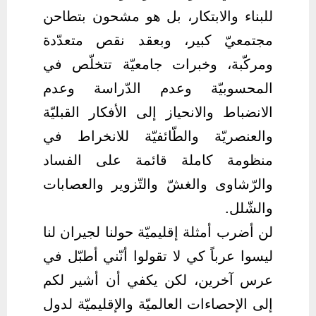
للبناء والابتكار، بل هو مشحون بتطاحن
مجتمعيّ كبير، وبعقد نقص متعدّدة
ومركّبة، وخبرات جامعيّة تتخلّص في
المحسوبيّة وعدم الدّراسة وعدم
الانضباط والانحياز إلى الأفكار القبليّة
والعنصريّة والطّائفيّة للانخراط في
منظومة كاملة قائمة على الفساد
والرّشاوى والغشّ والتّزوير والعصابات
والشّلل.
لن أضرب أمثلة إقليميّة حولنا لجيران لنا
ليسوا عرباً كي لا تقولوا أنّني أطبّل في
عرس آخرين، لكن يكفي أن أشير لكم
إلى الإحصاءات العالميّة والإقليميّة لدول