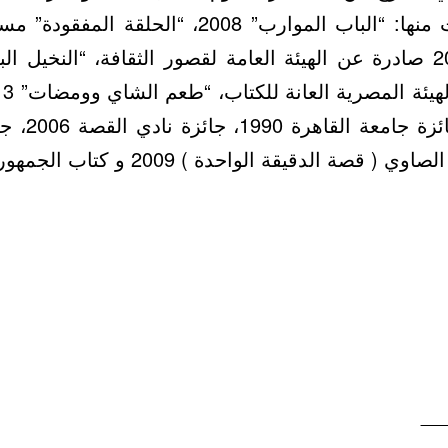
من الجوائز م
__