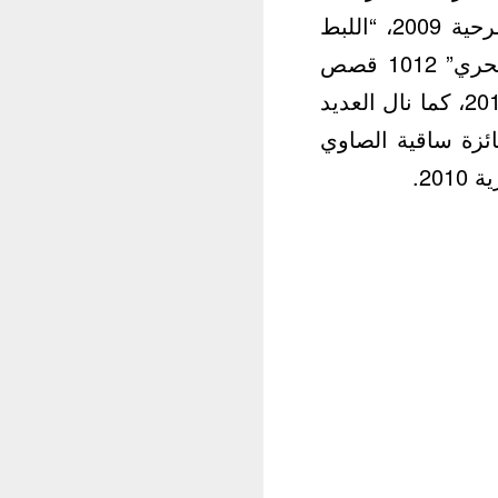
العديد من المؤلفات منها: “الباب الموارب” 2008، “الحلقة المفقودة” مسرحية 2009، “اللبط
وقصص أخرى” 2010 صادرة عن الهيئة العامة لقصور الثقافة، “النخيل البحري” 1012 قصص
قصيرة صادرة عن الهيئة المصرية العانة للكتاب، “طعم الشاي وومضات” 2013، كما نال العديد
نها: جائزة جامعة القاهرة 1990، جائزة نادي القصة 2006، جائزة ساقية الصاوي