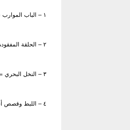
١ – الباب الموارب = قصص قصيرة
٢ – الحلقة المفقودة ذ= مسرحية
٣ – النخل البحري = قصص قصيرة الهيئة العامة للكتاب
٤ – اللبط وقصص أخرى = قصص هيئة قصور الثقافة