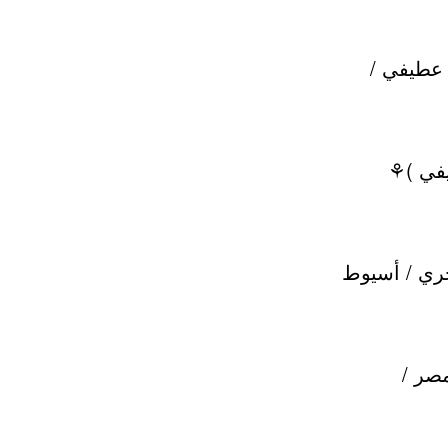
 عطيفي /
يفي )⚘
بحري / أسيوط
صر /