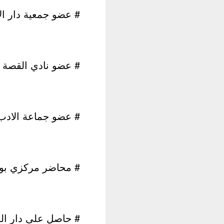
# عضو جمعية دار الأ
# عضو نادي القصة
# عضو جماعة الادب 
# محاضر مركزي بوزا
# حاصل على دار الع