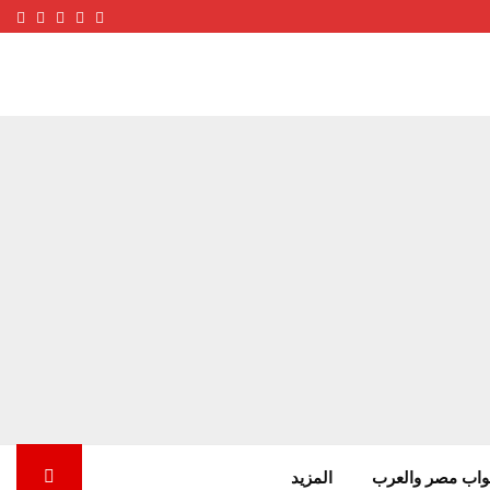
ube
terest
nstagram
Facebook
Twitter
واب مصر والعرب
المزيد