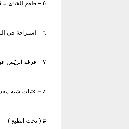
٥ – طعم الشاى = قصص قصيرة
٦ – استراحة في الباويطي = رواية
٧ – فرقة الريّس عوضين = قصص قصيرة
٨ – عتبات شبه مقدسة = رواية – اتحاد الكتاب
# ( تحت الطبع )