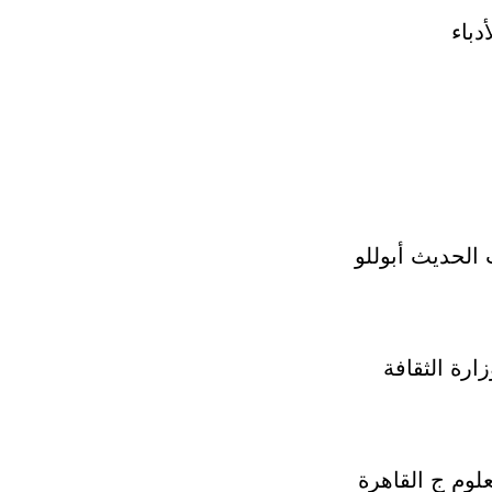
دباء
الحديث أبوللو
رة الثقافة
لوم ج القاهرة