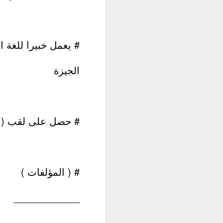
# يعمل خبيرا للغة ا
الجيزة
# حصل على لقب ( الم
# ( المؤلفات )
____________