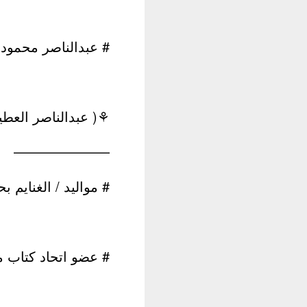
# عبدالناصر محمود
⚘( عبدالناصر العط
———————
# مواليد / الغنايم 
# عضو اتحاد كتاب م