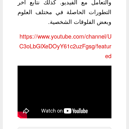
والتعامل مع الفيديو. كذلك نتابع آخر
التطورات الحاصلة في مختلف العلوم
وبعض الفلوقات الشخصية.
https://www.youtube.com/channel/U
C3oLbGlXeDOyY61c2uzFgsg/featur
ed