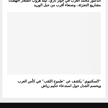
الدكتور محمد العرب في حوار ناري: ليلة هروب الصغار أجهضت
مشاريع التجزئة.. وصنعاء أقرب من حبل الوريد
“السكتيوي” يكشف عن “طموح اللقب” في كأس العرب
ويحسم الجدل حول استدعاء حكيم زياش