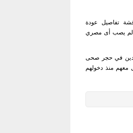
قشة تفاصيل عودة
ه لم يصب أى مصري
ائدين في حجر صحى
مل معهم منذ دخولهم