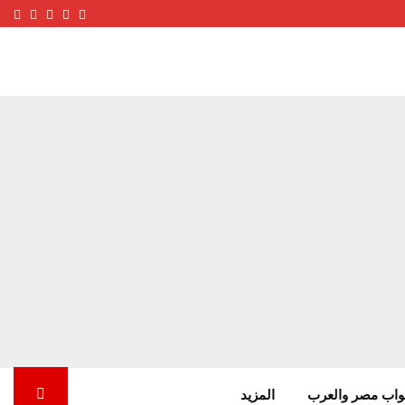
ube
terest
nstagram
Facebook
Twitter
واب مصر والعرب
المزيد