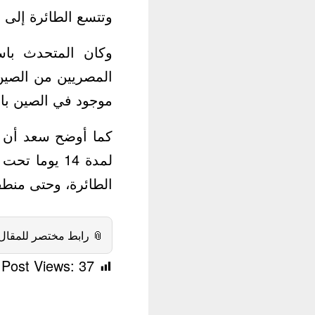
ى أكثر من 300 راكب، بخلاف أطقم العمل.
اقشة تفاصيل عودة
نه لم يصب أى مصري
ي الصين بالفيروس.
عائدين في حجر صحى
 منذ دخولهم
نطقة الحجر الصحي.
 رابط مختصر للمقال:
Post Views:
37