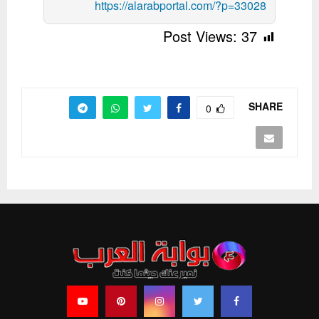
https://alarabportal.com/?p=33028
Post Views:
37
SHARE
0