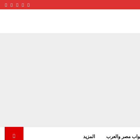
ube
terest
nstagram
Facebook
Twitter
واب مصر والعرب
المزيد