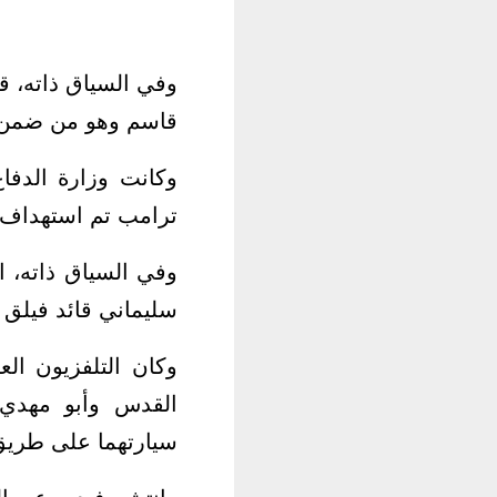
وفي السياق ذاته، ق
قاسم وهو من ضمن ا
وكانت وزارة الدفاع
ترامب تم استهداف 
وفي السياق ذاته، 
سليماني قائد فيلق 
وكان التلفزيون ال
القدس وأبو مهد
سيارتهما على طريق
وانتشر فيديو عن ا