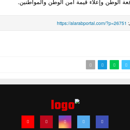
بدمائهم، من أجل رفعة الوطن وإعلاء قيمة أمن
https://alarabportal.com/?p=26751
