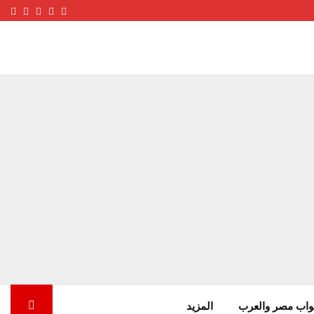
ube
terest
nstagram
Facebook
Twitter
واب مصر والعرب
المزيد