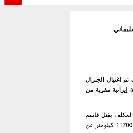
ليماني
م اغتيال الجنرال
إيرانية مقربة من
المكلف بقتل قاسم
سليماني راقبه من على مقعد في قاعدة جوية أمريكية(بولاية نيفادا) تبعد 11700 كيلومتر عن