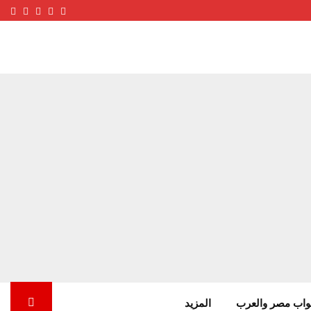
ube
terest
nstagram
Facebook
Twitter
واب مصر والعرب
المزيد