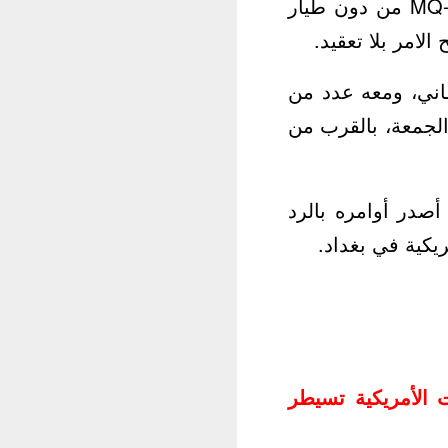
بغداد ثم قذفه بالحمم الصاروخية من احدى الطائرتين طراز MQ-9A Reaper من دون طيار
اني، ومعه عدد من
الجمعة، بالقرب من
أصدر أوامره بالرد
يكية في بغداد.
ت الأمريكية تسيطر