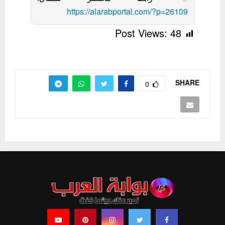
https://alarabportal.com/?p=26109
Post Views:
48
SHARE
0