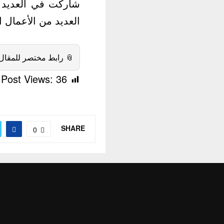
ر” ، كما شاركت في
” ،و “بلبل حيران” .
 رابط مختصر للمقال:
Post Views:
36
SHARE
0