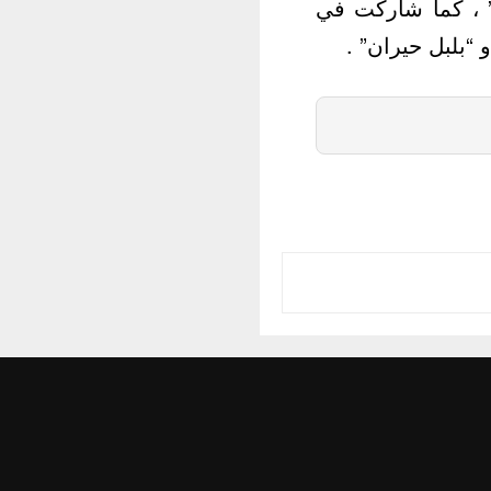
” ، كما شاركت في
“بلبل حيران” .