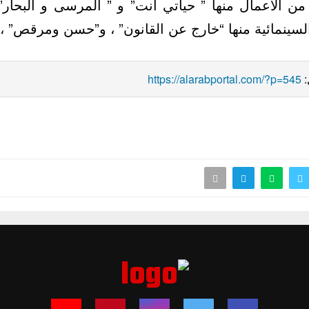
من الأعمال منها ” حياتي أنت” و ” المرسى و البحا
مال السينمائية منها “خارج عن القانون” ، و”حسن ومرقص
https://alarabportal.com/?p=545
