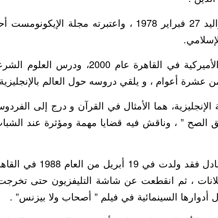
معز مسعود من مواليد 27 فبراير 1978 ، واعتبرته مجلة ا
إسلامي.
تخرج من الجامعة الأميركية في القاهرة عام 000
 عشرة أعوام ، و يلقي دروسه حول العالم بالإنجليزية 
 الإنجليزية، هما الأمثال في القرآن و درج إلى الفردو
يق الصح ” ، وناقش فيه قضايا مهمة ومؤثرة عند الشب
أما الفنانة شيرين عادل فقد و
انات ، ثم انقطعت عن شاشة التليفزيون حتى تخرجت م
 أدوارها السينمائية في فيلم ” أصحاب ولا بيزنس” .