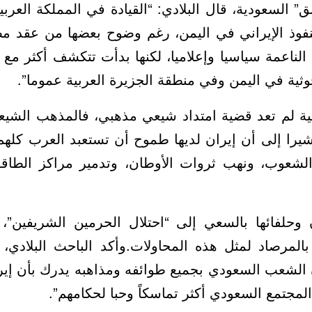
السعودية، قال البلادي: “القيادة في المملكة العرب
فوذ الإيراني في اليمن، رغم وضوح بعضها من عقد 
ناعمة سياسيا وإعلاميا، لكنها بدأت تتكشف أكثر مع
وثية في اليمن وفي منطقة الجزيرة العربية عموما”.
قضية لم تعد قضية امتداد شيعي مذهبي، فالمذهب الشي
يرا إلى أن إيران لديها طموح أن تستعبد العرب كله
الشعوب، ونهب ثروات الأوطان، وتدمير مراكز الطاقة 
ان وحلفائها بالسعي إلى “احتلال الحرمين الشريفين”
بالمرصاد لمثل هذه المحاولات.وأكد الباحث البلادي،
 الشعب السعودي بجميع طوائفه ومذاهبه يدرك بأن إي
لمجتمع السعودي أكثر تماسكاً وحبا لحكامهم”.