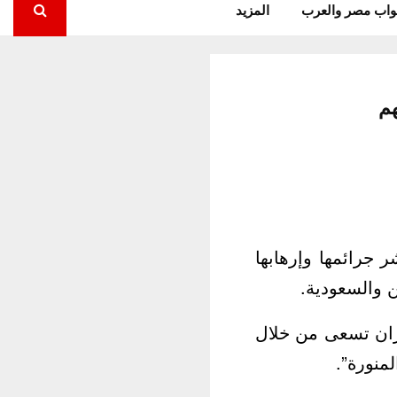
واب مصر والعرب
المزيد
 جرائمها وإرهابها
ن والسعودية.
يران تسعى من خلال
منورة”.