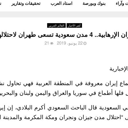
 وآراء
بنوك وبورصة
استاد العرب
تحقيقات وتقارير
ن
أهم الأخبار
العالم العربي
إرهابية.. 4 مدن سعودية تسعى طهران لاحتلالهم
22 يونيو، 2019
21
إخبارية
ماع إيران معروفة في المنطقة العربية فهي تحاول نشر
 فلها أطماع في سوريا والعراق واليمن ولبنان والبحري
 السعودية قال الباحث السعودي أكرم البلادي، إن إ
ى “احتلال مدن جيزان ونجران ومكة المكرمة والمدينة ال