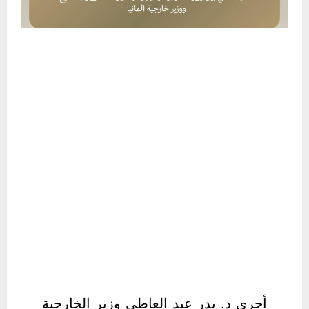
أجرى د. بدر عبد العاطي وزير الخارجية