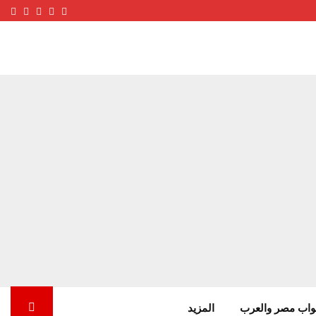
ube
terest
nstagram
Facebook
Twitter
واب مصر والعرب
المزيد