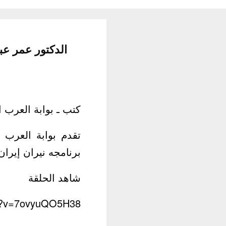
الدكتور عمر عبدالستار
كتب ـ بوابة العرب ال
تقدم بوابة العرب 
برنامجه نيران إيران على قناة 24 سعودية والتي يتحدث
شاهد الحلقة
ch?v=7ovyuQO5H38