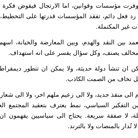
توفرت مؤسسات وقوانين، اما الارتجال فيقوض فكرة ا
رد فعل دائم، تفقد المؤسسات قدرتها على التخطيط، 
 غير المكتملة.
مد بين النقد والهدم، وبين المعارضة والخيانة، اسه
مخالف يصنف، وكل سؤال يفسر على انه استهداف.
كن ان تنشأ دولة حديثة، ولا يمكن ان تتطور ديمقراطية.
بل تخاف من الصمت الكاذب.
وم الى منقذ جديد، ولا الى زعيم ملهم اخر، ولا الى شعار
التفكير السياسي، نمط يعترف بتعقيد المجتمع الع
لة، لا صفقة سريعة. يحتاج الى سياسيين يفهمون ا
ا تُدار بالمنصات ولا بالترند.