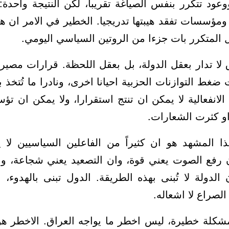
وعود تتكرر بنفس الصياغة تقريبا، لكن النتيجة واحدة:
 ومؤسسات تفقد هيبتها تدريجيا. الخطير في الامر ان ه
المتكرر بات جزءا من الروتين السياسي اليومي.
لا تدار بعقل الدولة، بل بعقل اللحظة. قرارات مصي
 ضغط التوازنات الحزبية احيانا اخرى، ونادرا ما تُتخذ بن
 الانفعالية لا يمكن ان تنتج استقرارا، ولا يمكن ان ت
او كثرت الشعارات.
 المشهد هو ان كثيراً من الفاعلين السياسيين لا ي
 رفع الصوت يعني قوة، وان التصعيد يعني شجاعة، وا
لدولة لا تُبنى بهذه الطريقة. الدول تبنى بالهدوء، ب
لصراع لا اشعاله.
شكلة خطيرة، ليس اخطر ما يواجه العراق. الاخطر هو 