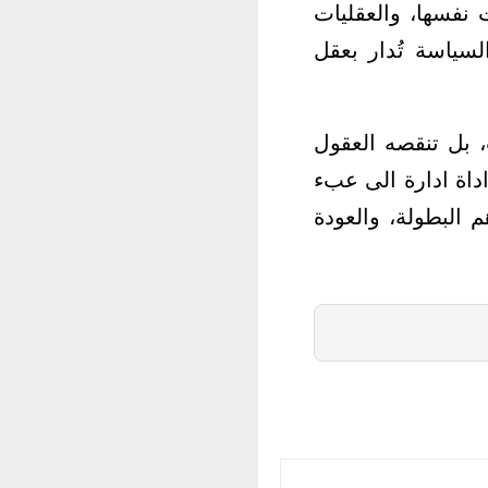
ت نفسها، والعقليات
سياسة تُدار بعقل
ت، بل تنقصه العقول
داة ادارة الى عبء
م البطولة، والعودة