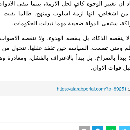
د ان تغيير الوجوه كافٍ لحل الازمة، بينما تبقى الادو
مق من اشخاص، انها ازمة اسلوب ومنهج. طالما بقيت ا
الغلبة، لا بعقل الشراكة، ستبقى الدولة ضعيفة م
 لا ينقصه الذكاء، بل ينقصه الهدوء. ولا تنقصه الاصو
لم ومتى تصمت. السياسة حين تفقد عقلها، تتحول من 
 لا يبدأ بالصراخ، بل يبدأ بالاعتراف بالفشل، ومغادرة و
الى منطق الدولة
https://alarabportal.com/?p=89251
