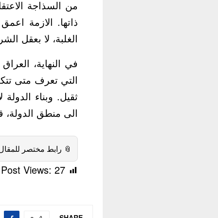
ات نفسها، والعقليات
لسياسة تُدار بعقل
هما تبدلت الحكومات.
ات، بل تنقصه العقول
اداة ادارة الى عبء
هم البطولة، والعودة
، قبل فوات الاوان.
 رابط مختصر للمقال:
Post Views:
27
SHARE