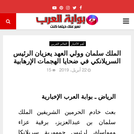
Youtube
Pinterest
Instagram
Twitter
Facebook
PRIMARY
MENU
أهم الأخبار
العالم العربي
الملك سلمان وولي العهد يعزيان الرئيس
السريلانكي في ضحايا الهجمات الإرهابية
22 أبريل، 2019
15
الرياض ـ بوابة العرب الإخبارية
بعث خادم الحرمين الشريفين الملك
سلمان بن عبدالعزيز، برقية عزاء
ومواساة، لرئيس جمهورية سريلانكا