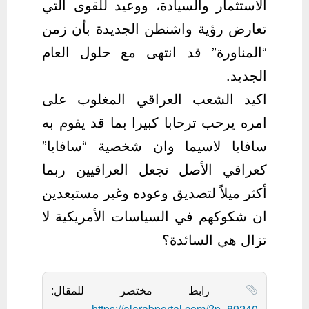
الاستثمار والسيادة، ووعيد للقوى التي
تعارض رؤية واشنطن الجديدة بأن زمن
“المناورة” قد انتهى مع حلول العام
الجديد.
اكيد الشعب العراقي المغلوب على
امره يرحب ترحابا كبيرا بما قد يقوم به
سافايا لاسيما وان شخصية “سافايا”
كعراقي الأصل تجعل العراقيين ربما
أكثر ميلاً لتصديق وعوده وغير مستبعدين
ان شكوكهم في السياسات الأمريكية لا
تزال هي السائدة؟
رابط مختصر للمقال:
https://alarabportal.com/?p=89240