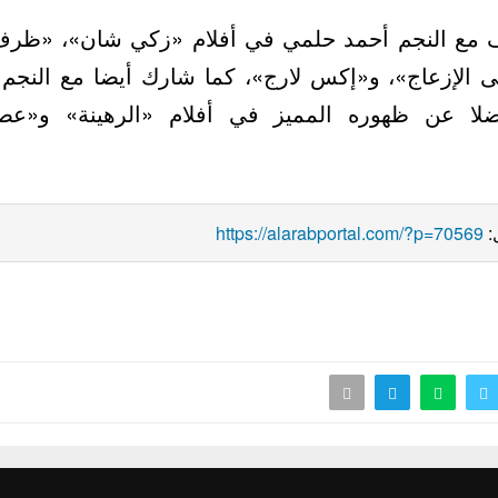
ع النجم أحمد حلمي في أفلام «زكي شان»، «ظرف
الإزعاج»، و«إكس لارج»، كما شارك أيضا مع النجم 
ا عن ظهوره المميز في أفلام «الرهينة» و«عصا
:
https://alarabportal.com/?p=70569