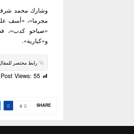
وشارك محمد شرف م
مجرما»، «أسف على 
«صباحو كدب»، فضل
و«كبارية».
رابط مختصر للمقال
Post Views:
55
SHARE
0