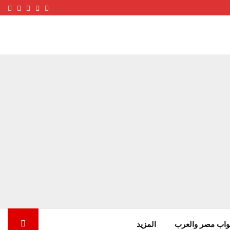
ube
terest
nstagram
Facebook
Twitter
واب مصر والعرب
المزيد