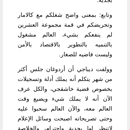
‏وتابع: بمعنى واضح شغلكم مع ‫كالامار
وتحريضكم في قمة مجموعة العشرين
لم ينفعكم بشيء، العالم مشغول
بالتنميه بالتطوير بالاقتصاد بالأمن
وليست فاضيه للصغار.
‏وولفت ديباجي أن أردوغان جلس أكثر
من شهر يتكلم أنه يملك أدلة وتسجيلات
بخصوص قضية خاشقجي، والكل عرف
الآن أنه لا يملك شيء ويضيع وقت
العالم معه، والآن العالم سحبوا عليه
وحتى تصريحاته اصبحت وسائل الإعلام
لاتنظر لها بجدية واحترام، والخلاصة