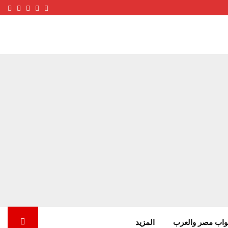
ube
terest
nstagram
Facebook
Twitter
واب مصر والعرب
المزيد