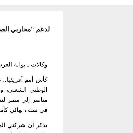
لدعم “محاربي الصحراء”.. الج
وكالات ـ بوابة العرب
كأس أمم أفريقيا.. د
مناصر إلى مصر لتش
في نصف نهائي كأس أف