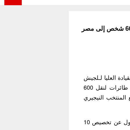
يادة العليا لـلجيش
الوطني الشعبي، وبالتنسيق مع الوزير الأول نورالدين بدوي، تخصيص 6 طائرات لنقل 600
المنتخب النيجيري
يذكر أن شركتي الخطوط الجوية الجزائرية و”تاسلي” كانتا أعلنتا أمس الاول عن تخصيص 10