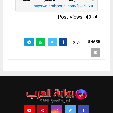
https://alarabportal.com/?p=70596
Post Views:
40
SHARE
0