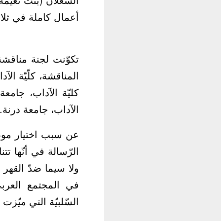
أعمال كاملة في ثلاث
تكوّنت لجنة مناقشة
المناقشة، كلّيّة الآ
كليّة الآداب، جامعة
الآداب، جامعة درنة.
عن سبب اختيار موضو
الرّسالة في أنّها تت
ولا سيما ضدّ القهر 
في المجتمع العربيّ،
السّلبيّة التي ميّزت