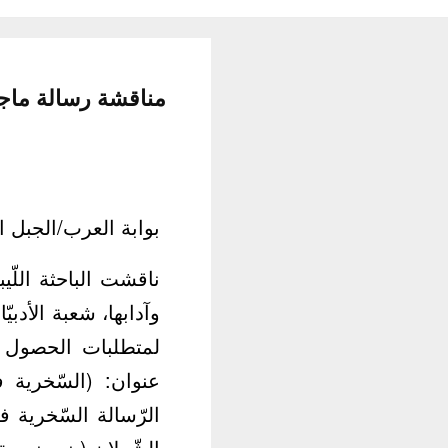
مناقشة رسالة ماجس
بوابة العرب/الجبل ا
ناقشت الباحثة اللّي
وآدابها، شعبة الأدبي
لمتطلبات الحصول عل
عنوان: (السّخرية
الرّسالة السّخرية ف