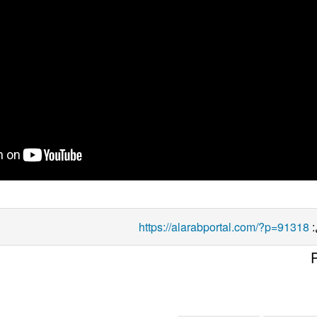
https://alarabportal.com/?p=91318
