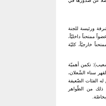
شرفة ورئيسة للجنة
ً ممتحناً داخليّاً،
اً خارجيّاً، كليّة
عيب): تكمن أهميّة
القهر سناء الشّعلان،
له الفئات الضّعيفة
ير ذلك من الظّواهر
بخاصّة.