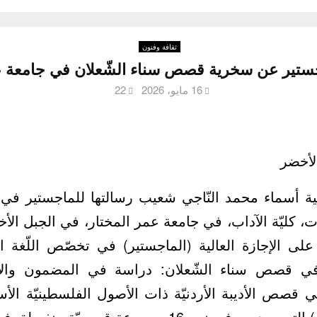
ثقافة وفنون
تير عن سخرية قصص سناء الشّعلان في جامعة عمر ا
16 مايو، 2026
22
لأخضر
بية أسماء محمد النّاجي شعيب رسالتها للماجستير في ق
ّات، كليّة الآداب، في جامعة عمر المختار، في الجبل الأخضر
ى الإجازة العالية (الماجستير) في تخصّص اللّغة ا
 في قصص سناء الشّعلان: دراسة في المضمون وال
ي قصص الأديبة الأردنيّة ذات الأصول الفلسطينيّة الأست
الشّعلان (بنت نعيمة) التي صدرت في نحو 16 مجموعة ق