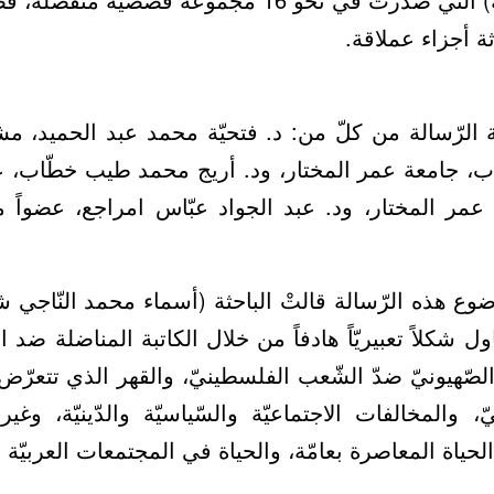
ة أجزاء عملاقة.
 الرّسالة من كلّ من: د. فتحيّة محمد عبد الحميد، م
داب، جامعة عمر المختار، ود. أريج محمد طيب خطّاب، عضوا
 عمر المختار، ود. عبد الجواد عبّاس امراجع، عضواً ممتحن
ع هذه الرّسالة قالتْ الباحثة (أسماء محمد النّاجي ش
ناول شكلاً تعبيريّاً هادفاً من خلال الكاتبة المناضلة ضد 
الصّهيونيّ ضدّ الشّعب الفلسطينيّ، والقهر الذي تتعرّض 
 والمخالفات الاجتماعيّة والسّياسيّة والدّينيّة، وغ
 الحياة المعاصرة بعامّة، والحياة في المجتمعات العربيّة 