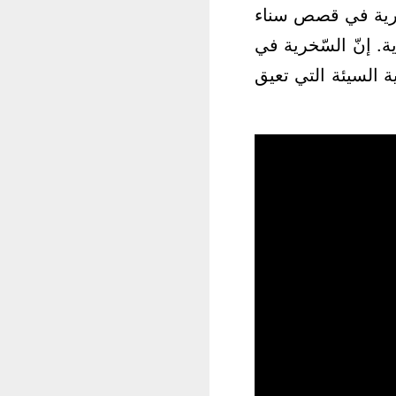
سّخرية في قصص سناء
رية. إنّ السّخرية في
 السيئة التي تعيق