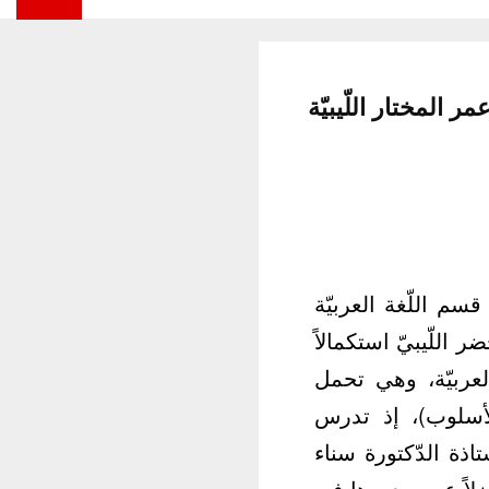
لمختار اللّيبيّة
سم اللّغة العربيّة
 اللّيبيّ استكمالاً
لعربيّة، وهي تحمل
أسلوب)، إذ تدرس
اذة الدّكتورة سناء
صصيّة منفصلة، فضلاً عن صدورها في