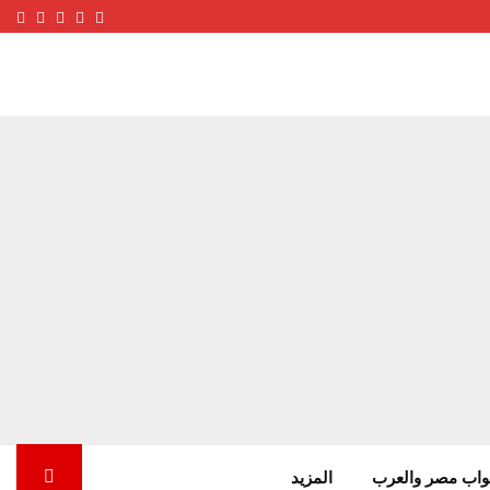
ube
terest
nstagram
Facebook
Twitter
واب مصر والعرب
المزيد