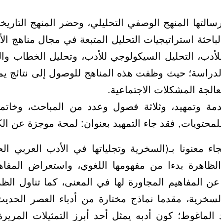
سالتها المنهج الوصفي التحليلي، وحضر المنهج التا
باحثة استراتيجيات التحليل المتبعة في مجال مناهج الأ
للأدب، التحليل السيكولوجي للأدب، وتحليل الخطاب والن
لدراسة؛ حيث وظفت هذه المناهج للوصول إلى نتائج يمك
لجة المشكلات الاجتماعية.
ة وتمهيد، وثلاثة فصول وعدد من المباحث، وخاتمة
محتويات, فقد جاء التمهيد بعنوان: لمحة موجزة عن الكا
اء معنونا بـ(السخرية وتجلياتها في الأدب العربي ا
ظاهرة بدءا من مفهومها اللغوي، واستعراض المفاهيم 
ن المفاهيم المجاورة لها في المعنى، كما تناول الظر
خرية، مقدما نماذج مختارة من أدباء العصر الحديث
الماغوط؛ كون أدبه يمثل أحد أبرز التمثيلات المرير