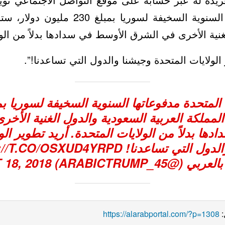
لغ 230 مليون دولار، ستبدأ المملكة العربية
ول الغنية الأخرى في الشرق الأوسط في سدادها بدلاً من
وأضاف “أريد تطوير الولايات المتحدة وجيشنا وال
أ المملكة العربية السعودية والدول الغنية الأ
دها بدلاً من الولايات المتحدة. أريد تطوير ال
://T.CO/OSXUD4YRPD
وجيشنا والدول التي 
18, 2018
— ترامب بالعربي (
https://alarabportal.com/?p=1308
