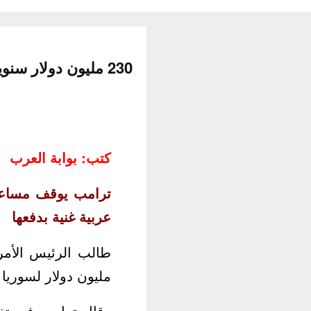
230 مليون دولار سنويا.. ترامب يوقف مساعدات سوريا ويطالب السعودية ودول عربية بدفعها
كتب: بوابة العرب
عربية غنية بدفعها
مليون دولار لسوريا 
وقال ترامب في تغري