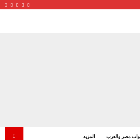
ube
terest
nstagram
Facebook
Twitter
واب مصر والعرب
المزيد