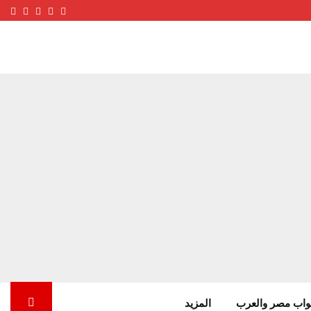
ube
terest
nstagram
Facebook
Twitter
واب مصر والعرب
المزيد