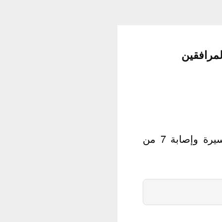
عاجل.. نجاة الرئيس الفنزويلي من محاولة اغتيال باستخدام طائرات مسيرة وإصابة 7 من