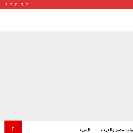
ube
terest
nstagram
Facebook
Twitter
واب مصر والعرب
المزيد