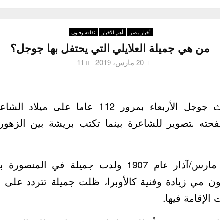
أخبار مصر
أهم الأخبار
ثقافة وفنون
من هي جميلة العلايلي التي يحتفل بها جوجل؟
20 مارس، 2019
11
يحتفل محرّك البحث جوجل الأربعاء بمرور 112 عا
صفحته بتصوير للشاعرة بينما تكتب بريشة بين الزهور 
وفي العشرين من مارس/آذار عام 1907 ولدت جميلة في
ون مي زيادة وفنية كالأوبرا، ظلت جميلة تتردد على 
الإقامة فيها.