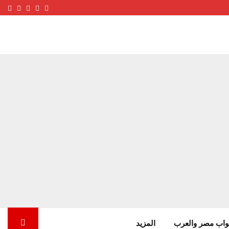
ube
terest
nstagram
Facebook
Twitter
واب مصر والعرب
المزيد