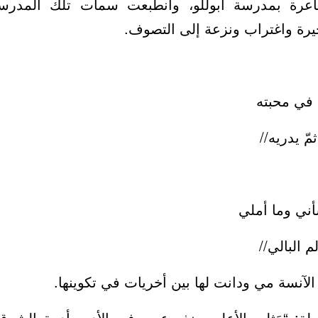
شاعرة بمدرسة أبوللو، وانطبعت سمات تلك المد
حيرة واغتراب ونزعة إلى التصوف.
 في محبته
ّ يدريه//
ني وما أملي
 البالي//
لآنسة مي ودانت لها بين أخريات في تكوينها.
ة: “مَثلى الأعلى منذ وعيت فى الأدب أديبة الشرق ا