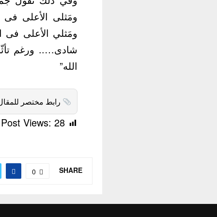
ومَثلى الأعلى فى 
ومَثلي الأعلى فى 
شادى….. ورغم تأثّ
الله”
رابط مختصر للمقال
Post Views:
28
SHARE
0