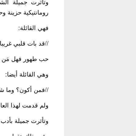
وتأثرت جميلة ال
رومانتيكية حزينة و
فهي القائلة:
//قد بات قلبي غريبا
حب طهور فهل مَن ثم
وهي القائلة أيضا:
//فمن أكون؟ وما شأ
ولم قدمت لهذا العالم
وتأثرت جميلة بأدب ا
وفي ذلك تقول جميل