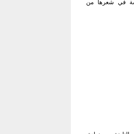
رسة في شعرها من
لنابغة مي زيادة.