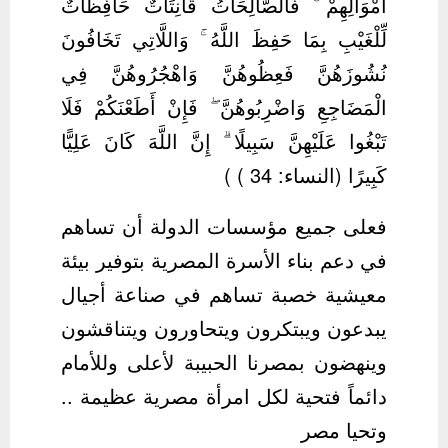
أَمْوَالِهِمْ ۚ فَالصَّالِحَاتُ قَانِتَاتٌ حَافِظَاتٌ
لِّلْغَيْبِ بِمَا حَفِظَ اللَّهُ ۚ وَاللَّاتِي تَخَافُونَ
نُشُوزَهُنَّ فَعِظُوهُنَّ وَاهْجُرُوهُنَّ فِي
الْمَضَاجِعِ وَاضْرِبُوهُنَّ ۖ فَإِنْ أَطَعْنَكُمْ فَلَا
تَبْغُوا عَلَيْهِنَّ سَبِيلًا ۗ إِنَّ اللَّهَ كَانَ عَلِيًّا
كَبِيرًا (النساء: 34 ) )
فعلى جميع مؤسسات الدولة أن تساهم
في دعم بناء الأسرة المصرية بتوفير بيئة
معيشية خصبة تساهم في صناعة أجيال
يبدعون ويبتكرون ويتحاورون ويتناقشون
وينهضون بمصرنا الحبيبة لأعلى وللأمام
دائماً فتحية لكل امرأة مصرية عظيمة ..
وتحيا مصر